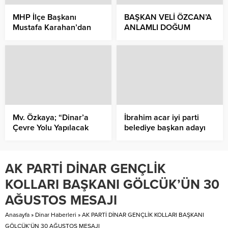
MHP İlçe Başkanı
BAŞKAN VELİ ÖZCAN’A
Mustafa Karahan’dan
ANLAMLI DOĞUM
Berat Kandili ve
GÜNÜ KUTLAMASI
Çanakkale Zaferi
Kutlaması
Mv. Özkaya; “Dinar’a
İbrahim acar iyi parti
Çevre Yolu Yapılacak
belediye başkan adayı
Kazalar En Aza
İndirilecek”
AK PARTİ DİNAR GENÇLİK
KOLLARI BAŞKANI GÖLCÜK’ÜN 30
AĞUSTOS MESAJI
Anasayfa
»
Dinar Haberleri
»
AK PARTİ DİNAR GENÇLİK KOLLARI BAŞKANI
GÖLCÜK’ÜN 30 AĞUSTOS MESAJI