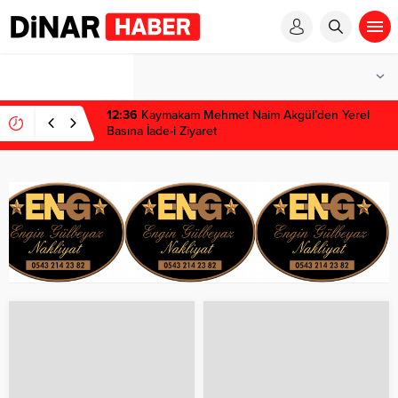
1 win kz
1 win
pinup az
mostbet
pinup
12:36
Kaymakam Mehmet Naim Akgül’den Yerel
Basına İade-i Ziyaret