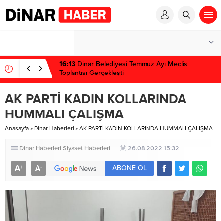
1 win kz
1 win
pinup az
mostbet
pinup
16:13
Dinar Belediyesi Temmuz Ayı Meclis
Toplantısı Gerçekleşti
AK PARTİ KADIN KOLLARINDA
HUMMALI ÇALIŞMA
Anasayfa
»
Dinar Haberleri
»
AK PARTİ KADIN KOLLARINDA HUMMALI ÇALIŞMA
Dinar Haberleri
Siyaset Haberleri
26.08.2022 15:32
A
A
+
-
ABONE OL