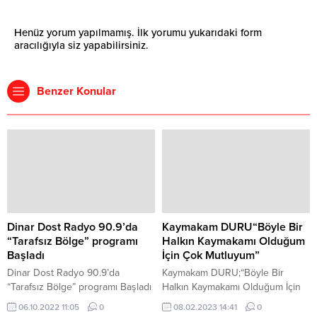
Henüz yorum yapılmamış. İlk yorumu yukarıdaki form
aracılığıyla siz yapabilirsiniz.
Benzer Konular
Dinar Dost Radyo 90.9’da
Kaymakam DURU“Böyle Bir
“Tarafsız Bölge” programı
Halkın Kaymakamı Olduğum
Başladı
İçin Çok Mutluyum”
Dinar Dost Radyo 90.9’da
Kaymakam DURU;“Böyle Bir
“Tarafsız Bölge” programı Başladı
Halkın Kaymakamı Olduğum İçin
Dinar Dost Radyo 90.9’da ilk defa
Çok Mutluyum” Dinar ilçe
06.10.2022 11:05
0
08.02.2023 14:41
0
başlayan “Tarafsız Bölge”
kaymakamı Kemal Duru deprem