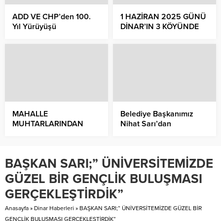
ADD VE CHP’den 100.
1 HAZİRAN 2025 GÜNÜ
Yıl Yürüyüşü
DİNAR’IN 3 KÖYÜNDE
VE BİR BELDE
MAHALLESİNDE
MUHTARLIK SEÇİMİ
YAPILACAK
MAHALLE
Belediye Başkanımız
MUHTARLARINDAN
Nihat Sarı’dan
BELEDİYE BAŞKANIMIZ
Başsağlığı Mesajı
NİHAT SARI’YA YENİ YIL
ZİYARETİ
BAŞKAN SARI;” ÜNİVERSİTEMİZDE
GÜZEL BİR GENÇLİK BULUŞMASI
GERÇEKLEŞTİRDİK”
Anasayfa
»
Dinar Haberleri
»
BAŞKAN SARI;” ÜNİVERSİTEMİZDE GÜZEL BİR
GENÇLİK BULUŞMASI GERÇEKLEŞTİRDİK”