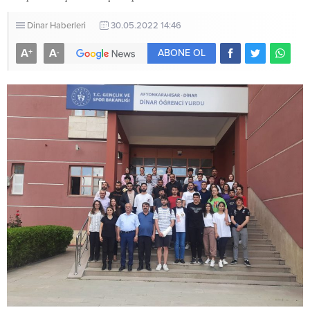
Dinar Haberleri
30.05.2022 14:46
A
A
+
-
ABONE OL