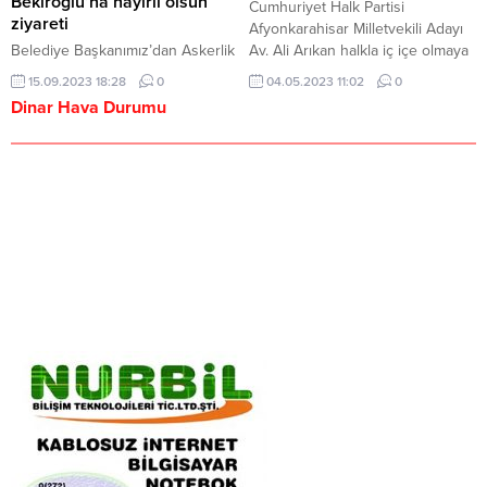
Bekiroğlu’na hayırlı olsun
Cumhuriyet Halk Partisi
Gazetecilerin, kamu adına,
ziyareti
Afyonkarahisar Milletvekili Adayı
vatandaşın sesini...
Belediye Başkanımız’dan Askerlik
Av. Ali Arıkan halkla iç içe olmaya
Şube Başkanı Bekiroğlu’na hayırlı
devam ediyor. Sıralama fark
15.09.2023 18:28
0
04.05.2023 11:02
0
olsun ziyareti Dinar Belediye
etmeksizin millet ittifakının iktidarı
Dinar Hava Durumu
Başkanımız Nihat Sarı, İlçe
için bütün mücadelesini veren
Kaymakamımız Kemal Duru ve ilçe
Arıkan çalışmalarıyla göz
Müftüsü Ahmet Kervancıoğlu ile
doldurmaya devam ediyor. Dinar
birlikte Askerlik Şubesi Başkanı
şehir merkezinde kahvehaneleri,
Mehmet Han Bekiroğlu’na hayırlı
esnaf dükkanlarını ve sokakları
olsun ziyaretinde bulundu.
gezen halkın istek, talep ve
Askerlik Şubesi’nin işleyişi
şikayetlerini...
hakkında Şube Başkanı
Bekiroğlu’ndan bilgi alan Dinar
Belediye Başkanımız Nihat Sarı
Şube Başkanına...