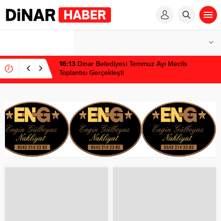
1 win kz
1 win
pinup az
mostbet
pinup
16:13
Dinar Belediyesi Temmuz Ayı Meclis
Toplantısı Gerçekleşti