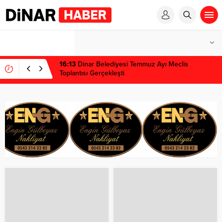
1 win kz
1 win
pinup az
mostbet
pinup
16:13
Dinar Belediyesi Temmuz Ayı Meclis
Toplantısı Gerçekleşti