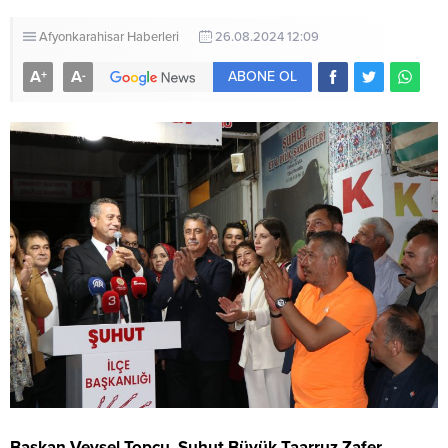
Afyonkarahisar Haberleri
26.08.2024 12:09
A
A
+
-
ABONE OL
Başkan Veysel Topçu, Şuhut Büyük Taarruz Zafer