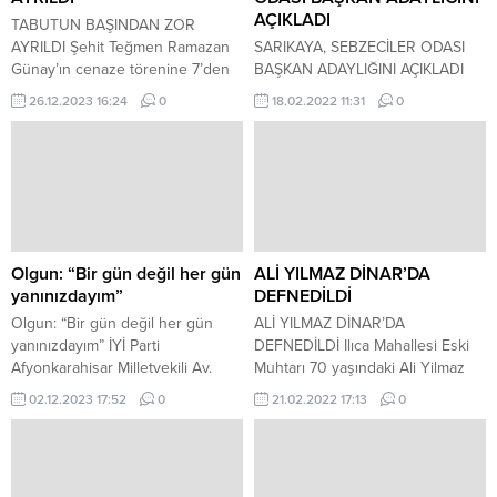
AÇIKLADI
TABUTUN BAŞINDAN ZOR
AYRILDI Şehit Teğmen Ramazan
SARIKAYA, SEBZECİLER ODASI
Günay’ın cenaze törenine 7’den
BAŞKAN ADAYLIĞINI AÇIKLADI
70’e bir çok vatandaş katıldı.
Dinar İlçemizde 22 Şubat Salı
26.12.2023 16:24
0
18.02.2022 11:31
0
Sinanpaşa İlçesi Güney Kasabası
günü Dinar Esnaf ve Sanatkârlar
şehit haberiyle birlikte doldu taştı.
Odası toplantı salonunda
Şehide tören mangası eşliğinde
düzenlenecek olan Sebzeciler ve
baba ocağında tören düzenlendi.
Pazarcılar Odası Başkanlığı seçimi
Şehidin üniformasını giyen kız
öncesinde Osman Sarıkaya
kardeşi tabutun başından
Sebzeciler ve Pazarcılar Odası
güçlükle ayrıldı. AYAKTA ZOR
Başkanlığına adaylığını Dinar
DURUYORDU TÜM AİLEYE
Gündem Gazetemize açıkladı.
Olgun: “Bir gün değil her gün
ALİ YILMAZ DİNAR’DA
DESTEK OLDU Cenazede...
Belediye meclis üyesi ve 45 yıldır
yanınızdayım”
DEFNEDİLDİ
pazarcı esnafı Lütfi Sarıkaya’nın...
Olgun: “Bir gün değil her gün
ALİ YILMAZ DİNAR’DA
yanınızdayım” İYİ Parti
DEFNEDİLDİ Ilıca Mahallesi Eski
Afyonkarahisar Milletvekili Av.
Muhtarı 70 yaşındaki Ali Yilmaz
Hakan Şeref Olgun, 3 Aralık
ulu camide kılınan cenaze
02.12.2023 17:52
0
21.02.2022 17:13
0
Dünya Engelliler Günü’nde
namazının akabinde asri
engelli bireylerle dayanışma
mezarlıkta toprağa verildi. Ali
içinde olduklarını ifade eden bir
Baba olarak da bilinen Ali
mesaj paylaştı. Milletvekili Olgun,
Yılmaz’ın belirli bir süredir