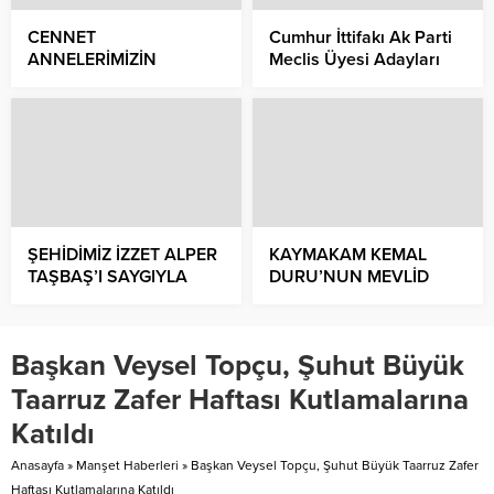
CENNET
Cumhur İttifakı Ak Parti
ANNELERİMİZİN
Meclis Üyesi Adayları
AYAKLARI ALTINDADIR
ŞEHİDİMİZ İZZET ALPER
KAYMAKAM KEMAL
TAŞBAŞ’I SAYGIYLA
DURU’NUN MEVLİD
ANIYORUZ
KANDİLİ MESAJI
Başkan Veysel Topçu, Şuhut Büyük
Taarruz Zafer Haftası Kutlamalarına
Katıldı
Anasayfa
»
Manşet Haberleri
»
Başkan Veysel Topçu, Şuhut Büyük Taarruz Zafer
Haftası Kutlamalarına Katıldı