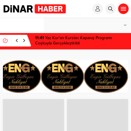
1 win kz
1 win
pinup az
mostbet
pinup
11:41
Yaz Kur’an Kursları Kapanış Programı
Coşkuyla Gerçekleştirildi