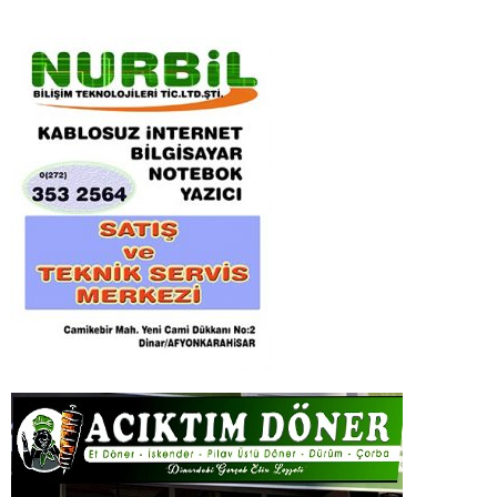
Başkanı Zeynep Erkunt Armağan
’ın vefatı...