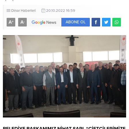
Dinar Haberleri
20.10.2022 16:59
A
A
+
-
ABONE OL
BELEDİYE BAŞKANIMIZ NİHAT SARI, “ÇİFTÇİLERİMİZE