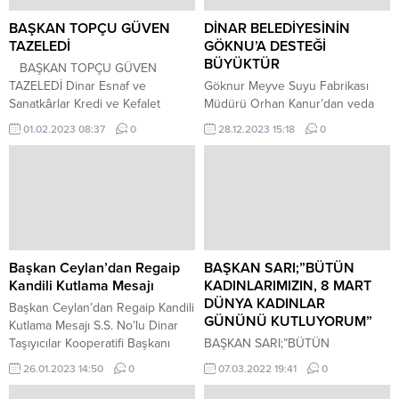
BAŞKAN TOPÇU GÜVEN
DİNAR BELEDİYESİNİN
TAZELEDİ
GÖKNU’A DESTEĞİ
BÜYÜKTÜR
BAŞKAN TOPÇU GÜVEN
TAZELEDİ Dinar Esnaf ve
Göknur Meyve Suyu Fabrikası
Sanatkârlar Kredi ve Kefalet
Müdürü Orhan Kanur’dan veda
Kooperatifi olağan genel kurul
ziyareti Göknur Meyve Suyu
01.02.2023 08:37
0
28.12.2023 15:18
0
toplantısı ilçemiz Park Ala seminer
Fabrikası Müdürü Orhan Kanur
salonunda gerçekleştirildi.
emekli olması dolayısıyla, emekli
Esnaflar tarafından yoğun ilgi
imamımız Şükrü Özdemir İle
gören kongrede mevcut başkan
birlikte Dinar Belediye Başkanımız
Veysel Topçu yeniden başkanlığa
Nihat Sarı’ya veda ziyaretinde
üyeler tarafından seçildi. Yönetim
bulundu. Ziyarette; Göknur
kurulu isimleri ise Veysel Topçu,
Meyve Suyu Fabrikası Müdürü
Murat Arıkan, Mustafa Gökçe,
Orhan Kanur Görevi boyunca
Başkan Ceylan’dan Regaip
BAŞKAN SARI;”BÜTÜN
Sabri Can...
Göknur Gıda’ya belediyemiz
Kandili Kutlama Mesajı
KADINLARIMIZIN, 8 MART
tarafından verilen destekler
DÜNYA KADINLAR
Başkan Ceylan’dan Regaip Kandili
dolayısıyla...
GÜNÜNÜ KUTLUYORUM”
Kutlama Mesajı S.S. No’lu Dinar
Taşıyıcılar Kooperatifi Başkanı
BAŞKAN SARI;”BÜTÜN
Bayram Ceylan Regaip Kandili
KADINLARIMIZIN, 8 MART
26.01.2023 14:50
0
07.03.2022 19:41
0
dolayısıyla bir kutlama mesajı
DÜNYA KADINLAR GÜNÜNÜ
yayınladı. Bayram Ceylan,
KUTLUYORUM” Başkan Sarı’dan