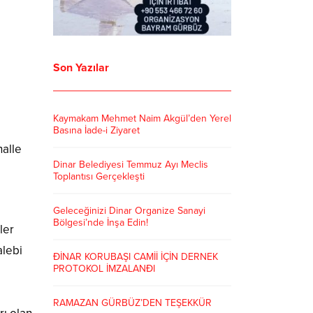
Son Yazılar
Kaymakam Mehmet Naim Akgül’den Yerel
Basına İade-i Ziyaret
halle
Dinar Belediyesi Temmuz Ayı Meclis
Toplantısı Gerçekleşti
Geleceğinizi Dinar Organize Sanayi
Bölgesi’nde İnşa Edin!
zler
alebi
ÐİNAR KORUBAŞI CAMİİ İÇİN DERNEK
PROTOKOL İMZALANÐI
RAMAZAN GÜRBÜZ’DEN TEŞEKKÜR