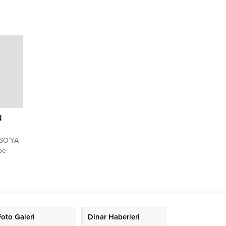
ıldı
lmadı
aşlattı.
N
SO’YA
be
etim
üze
ını
Foto Galeri
Dinar Haberleri