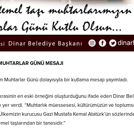
 MUHTARLAR GÜNÜ MESAJI
m Muhtarlar Günü dolayısıyla bir kutlama mesajı yayımladı.
rasinin en eski örneğini oluşturduğunu ifade eden Dinar Be
e yer verdi. “Muhtarlık müessesesi, kültürümüzün ve toplums
r. Ülkemizin kurucusu Gazi Mustafa Kemal Atatürk’ün sözlerind
mel taşlarından bir tanesidir.”