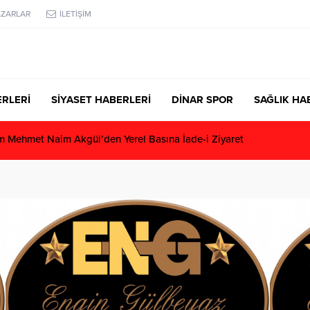
AZARLAR
İLETİŞİM
RLERİ
SİYASET HABERLERİ
DİNAR SPOR
SAĞLIK HA
Mehmet Naim Akgül’den Yerel Basına İade-i Ziyaret