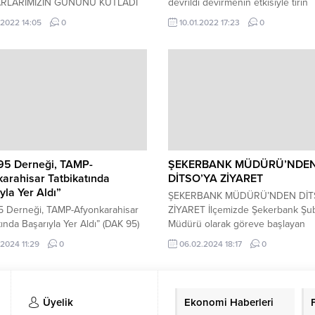
RLARIMIZIN GÜNÜNÜ KUTLADI
devrildi devirmenin etkisiyle tırın
amımız Kemal Duru Belediye
kasasında bulunan onlar etrafa saç
.2022 14:05
0
10.01.2022 17:23
0
 Nihat Sarı ile birlikte Muhtarlar
olayla ilgili yaralanan ya da ölen o
silesiyle Dinar Muhtarlar
polis gerekli tahkikat işlemlerini b
ni ziyaret etti. Ziyarette Dinar
lar Derneği Başkanı Mehmet
r ve mahalle Muhtarlarımızla bir
gelen Kaymakamımız, demokrasi
müzün ilk basamağını teşkil eden
arımızın Muhtarlar Gününü
ak hizmetleri...
95 Derneği, TAMP-
ŞEKERBANK MÜDÜRÜ’NDE
arahisar Tatbikatında
DİTSO’YA ZİYARET
yla Yer Aldı”
ŞEKERBANK MÜDÜRÜ’NDEN DİT
5 Derneği, TAMP-Afyonkarahisar
ZİYARET İlçemizde Şekerbank Şu
tında Başarıyla Yer Aldı” (DAK 95)
Müdürü olarak göreve başlayan
Arama Kurtarma 1995 Derneği
hemşehrimiz Aydın ALDEMİR Yön
.2024 11:29
0
06.02.2024 18:17
0
a yapılan TAMP tatbikatına ekip ve
Kurulu başkanımız Veli ÖZCAN’ ı
ları ile katılım sağladı. (DAK 95)
makamında ziyaret etti. Müdürüm
nin başarı ile tamamladığı
yeni görev yerlerinin hayırlı olmas
ta katılmasında desteklerini
dileriz. DİNAR HABER GAZRTESİ
Üyelik
Ekonomi Haberleri
meyen Dinar Kaymakamımıza,