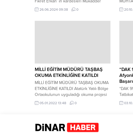
Fikret Erkan’ ın kardesleri Mukadder
MUHTA
Delice’nin abisi, Meriç Erkan ve Avukat
Kaymak
26.06.2024 09:38
0
20.10
Ceyhun Erkan’ ın babaları, Fadime Erkan’
Başkanı
ın eşi, ilçemiz Avukatlarından Av. Erdal
Günü ve
Erkan Hakk’ın rahmetine kavuşmuştur.
Derneği
Cenaze namazı (26/06/2024 Çarşamba
Muhtar
Bugün öğle namazını...
Gürpına
araya 
kültürü
Muhtarl
kutlayar
MİLLİ EĞİTİM MÜDÜRÜ TAŞBAŞ
“DAK 
OKUMA ETKİNLİĞİNE KATILDI
Afyonk
Başarı
MİLLİ EĞİTİM MÜDÜRÜ TAŞBAŞ OKUMA
ETKİNLİĞİNE KATILDI Atatürk Yatılı Bölge
“DAK 9
Ortaokulunun uyguladığı okuma projesi
Tatbika
etkinliğine İlçe Milli Eğitim Ufuk Taşbaş ve
Dinar 
05.01.2022 13:48
0
03.10
Şube Müdürü Arif Coşkun da katıldı.
Afyon’d
Öğrencilerin düzenli olarak kitap
ekipman
okuduğu, okuma anlama becerilerinin
Derneği
geliştirildiği, kitap okuma yarışmalarının
tatbika
gerçekleştirildiği proje başarılı bir şekilde
esirge