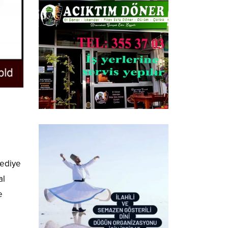
lediye
al
e