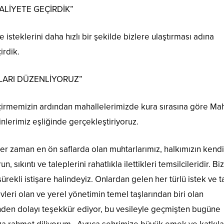
LİYETE GEÇİRDİK”
isteklerini daha hızlı bir şekilde bizlere ulaştırması adına
irdik.
LARI DÜZENLİYORUZ”
çirmemizin ardından mahallelerimizde kura sırasına göre Ma
inlerimiz eşliğinde gerçekleştiriyoruz.
er zaman en ön saflarda olan muhtarlarımız, halkımızın kendi
, sıkıntı ve taleplerini rahatlıkla ilettikleri temsilcileridir. Bi
rekli istişare halindeyiz. Onlardan gelen her türlü istek ve t
leri olan ve yerel yönetimin temel taşlarından biri olan
nden dolayı teşekkür ediyor, bu vesileyle geçmişten bugüne