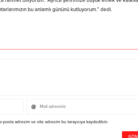
za rahmet diliyorum. Ayrıca şehrimize büyük emek ve katkıla
tarlarımızın bu anlamlı gününü kutluyorum.” dedi.
e-posta adresim ve site adresim bu tarayıcıya kaydedilsin.