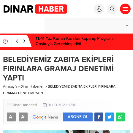
1 win kz
1 win
pinup az
mostbet
pinup
11:41
Yaz Kur’an Kursları Kapanış Programı
Coşkuyla Gerçekleştirildi
BELEDİYEMİZ ZABITA EKİPLERİ
FIRINLARA GRAMAJ DENETİMİ
YAPTI
Anasayfa
»
Dinar Haberleri
»
BELEDİYEMİZ ZABITA EKİPLERİ FIRINLARA
GRAMAJ DENETİMİ YAPTI
Dinar Haberleri
01.09.2022 17:18
A
A
+
-
ABONE OL