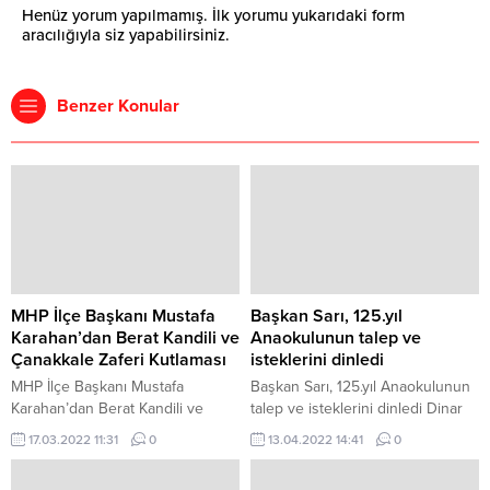
Henüz yorum yapılmamış. İlk yorumu yukarıdaki form
aracılığıyla siz yapabilirsiniz.
Benzer Konular
MHP İlçe Başkanı Mustafa
Başkan Sarı, 125.yıl
Karahan’dan Berat Kandili ve
Anaokulunun talep ve
Çanakkale Zaferi Kutlaması
isteklerini dinledi
MHP İlçe Başkanı Mustafa
Başkan Sarı, 125.yıl Anaokulunun
Karahan’dan Berat Kandili ve
talep ve isteklerini dinledi Dinar
Çanakkale Zaferi Kutlaması
125.Yıl Anaokulu Müdürü Osman
17.03.2022 11:31
0
13.04.2022 14:41
0
*Ramazan-ı Şerif’in habercisi,
Orçun Kaygın, Okul Aile Birliği
rahmet ve mağfiret gecesi
Başkanı Seyhur Güçlü ve yönetim