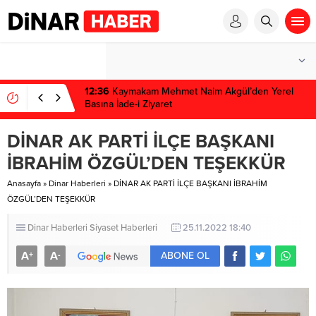
1 win kz
1 win
pinup az
mostbet
pinup
12:36
Kaymakam Mehmet Naim Akgül’den Yerel
Basına İade-i Ziyaret
DİNAR AK PARTİ İLÇE BAŞKANI
İBRAHİM ÖZGÜL’DEN TEŞEKKÜR
Anasayfa
»
Dinar Haberleri
»
DİNAR AK PARTİ İLÇE BAŞKANI İBRAHİM
ÖZGÜL’DEN TEŞEKKÜR
Dinar Haberleri
Siyaset Haberleri
25.11.2022 18:40
A
A
+
-
ABONE OL