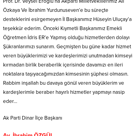
Prof. Dr. Veysel Eroğlu’na Akparti Milletvekillerimiz Ali
Özkaya Ve İbrahim Yurdunuseven’e bu süreçte
desteklerini esirgemeyen İl Başkanımız Hüseyin Uluçay’a
teşekkür ederim. Önceki Kıymetli Başkanımız Emekli
Öğretmen İdris ER’e Yapmış olduğu hizmetlerden dolayı
Şükranlarımızı sunarım. Geçmişten bu güne kadar hizmet
veren büyüklerimizi ve kardeşlerimizi unutmadan kimseyi
kırmadan birlik beraberlik içerisinde davamızı en ileri
noktalara taşıyacağımızdan kimsesinin şüphesi olmasın.
Rabbim inşallah bu davaya gönül veren büyüklerim ve
kardeşlerimle beraber hayırlı hizmetler yapmayı nasip
eder…
Ak Parti Dinar İlçe Başkanı
Av. İbrahim ÖZGÜL