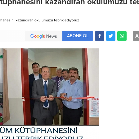
tüphanesini kazandıran okulumuzu te
hanesini kazandıran okulumuzu tebrik ediyoruz
A
ABONE OL