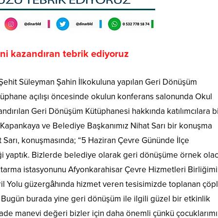
i kazandıran tebrik ediyoruz
 Şehit Süleyman Şahin İlkokuluna yapılan Geri Dönüşüm
ütüphane açılışı öncesinde okulun konferans salonunda Okul
dırılan Geri Dönüşüm Kütüphanesi hakkında katılımcılara bi
i Kapankaya ve Belediye Başkanımız Nihat Sarı bir konuşma
t Sarı, konuşmasında; “5 Haziran Çevre Gününde İlçe
ği yaptık. Bizlerde belediye olarak geri dönüşüme örnek ola
Aktarma istasyonunu Afyonkarahisar Çevre Hizmetleri Birliğimi
ril Yolu güzergâhında hizmet veren tesisimizde toplanan çöp
 Bugün burada yine geri dönüşüm ile ilgili güzel bir etkinlik
yade manevi değeri bizler için daha önemli çünkü çocuklarımı