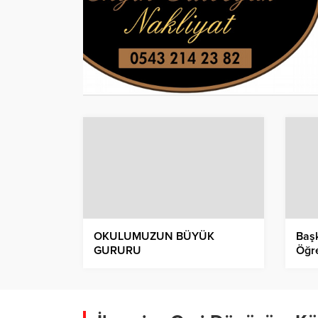
OKULUMUZUN BÜYÜK
Başk
GURURU
Öğr
Başa