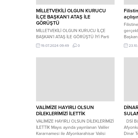
MİLLETVEKİLİ OLGUN KURUCU
Filist
İLÇE BAŞKAN’I ATAŞ İLE
açılışı
GÖRÜŞTÜ
Filisti
MİLLETVEKİLİ OLGUN KURUCU İLÇE
gerçekl
BAŞKAN’I ATAŞ İLE GÖRÜŞTÜ İYİ Parti
Başkanı
Afyonkarahisar Milletvekili Hakan Şeref
Kemal D
19.07.2024 09:49
0
23.10
Olgun İYİ Parti Dinar İlçe Başkanlığını
Filisti
ziyaret etti. Burada kurucu ilçe başkanı
tarafı
olarak görev alan Murat Ataş ve
Salı Pa
partililerle görüşen Olgun İYİ Parti’nin
arasın
son anketlerde yükselmeye başladığını
programı
yıl sonuna kadar yüzde 10 bandına
Müftüm
geleceğini söyledi. İYİ...
etmesin
kermest
VALİMİZE HAYIRLI OLSUN
DİNAR
DİLEKLERİMİZİ İLETTİK
SULAM
VALİMİZE HAYIRLI OLSUN DİLEKLERİMİZİ
DSİ Bö
İLETTİK Mayıs ayında yayınlanan Valiler
Afyonka
Kararnamesi ile Afyonkarahisar Valisi
Dinar T