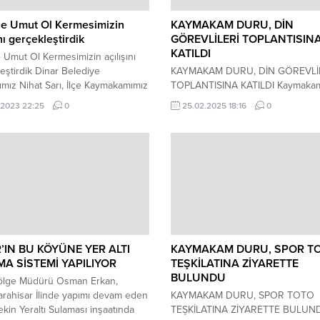
ine Umut Ol Kermesimizin
KAYMAKAM DURU, DİN
nı gerçekleştirdik
GÖREVLİLERİ TOPLANTISIN
KATILDI
ne Umut Ol Kermesimizin açılışını
eştirdik Dinar Belediye
KAYMAKAM DURU, DİN GÖREVLİ
mız Nihat Sarı, İlçe Kaymakamımız
TOPLANTISINA KATILDI Kaymaka
uru ve davetlilerin katılımıyla
Kemal DURU, Ramazan ayı öncesi 
.2023 22:25
0
25.02.2025 18:16
0
ne Umut Ol Dinar sloganıyla Kızılay
Müftülüğünce Dinar Şehit Şükrü B
ndan Cumhuriyet Meydanımızda ve
Hafız İmam Hatip Ortaokulu Konfe
zarında 23-24 Ekim tarihleri
Salonunda gerçekleştirilen toplant
da düzenlenen kermes
katıldı. Toplantıda Kaymakam Duru
nın açılışını gerçekleştirdi. İlçe
hizmetleri çok önemli ve toplum
üz Ahmet Kervancıoğlu’nun dua
saygın bir yeri var. Din hizmeti ya
in ardından açılışı gerçekleşen
imam hatiplerimizin mesai mefhu
e Dinar...
olmadan görevlerini icra...
’IN BU KÖYÜNE YER ALTI
KAYMAKAM DURU, SPOR T
A SİSTEMİ YAPILIYOR
TEŞKİLATINA ZİYARETTE
BULUNDU
lge Müdürü Osman Erkan,
rahisar İlinde yapımı devam eden
KAYMAKAM DURU, SPOR TOTO
ekin Yeraltı Sulaması inşaatında
TEŞKİLATINA ZİYARETTE BULUN