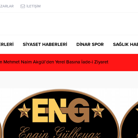
AZARLAR
İLETİŞİM
RLERİ
SİYASET HABERLERİ
DİNAR SPOR
SAĞLIK HA
Mehmet Naim Akgül’den Yerel Basına İade-i Ziyaret