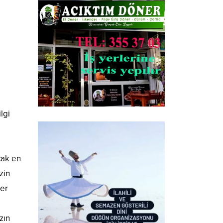
lgi
cak en
zin
ler
zın