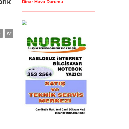
brik
Dinar Hava Durumu
A
-
+