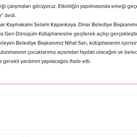
diği çalışmaları görüyoruz. Etkinliğin yapılmasında emeği ge
” dedi.
nar Kaymakamı Selami Kapankaya, Dinar Belediye Başkanımı
la Geri Dönüşüm Kütüphanesine geçilerek açılışı gerçekleştiri
eleyen Belediye Başkanımız Nihat Sarı, kütüphanenin içerisi
lunmasının çocuklarımız açısından faydalı olacağını ve bele
erekli yardımın yapılacağını ifade etti.