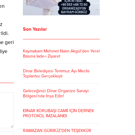
çen
z
Son Yazılar
ldi.
ne geri
diye
Kaymakam Mehmet Naim Akgül’den Yerel
Basına İade-i Ziyaret
Dinar Belediyesi Temmuz Ayı Meclis
Toplantısı Gerçekleşti
Geleceğinizi Dinar Organize Sanayi
Bölgesi’nde İnşa Edin!
ÐİNAR KORUBAŞI CAMİİ İÇİN DERNEK
PROTOKOL İMZALANÐI
RAMAZAN GÜRBÜZ’DEN TEŞEKKÜR