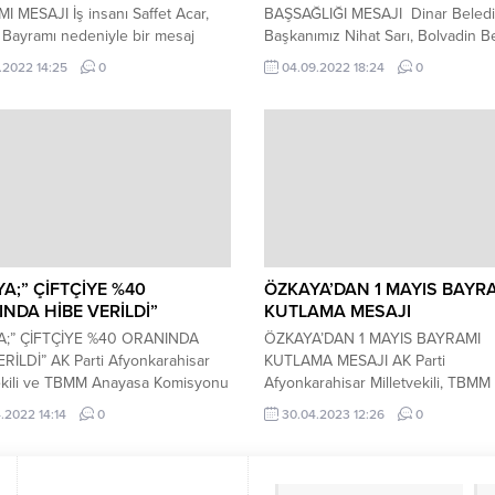
 MESAJI İş insanı Saffet Acar,
BAŞSAĞLIĞI MESAJI Dinar Beled
Bayramı nedeniyle bir mesaj
Başkanımız Nihat Sarı, Bolvadin B
dı. Saffet Acar mesajında; ”Manevi
Başkanı Fatih Kayacan’ın annesinin
.2022 14:25
0
04.09.2022 18:24
0
zda ayrı bir yeri olan Kurban
dolayısıyla bir başsağlığı mesajı
nı bu yıl da hep beraber
yayımladı. Belediye Başkanımız N
nın mutluluğunu yaşıyoruz. Milli
Sarı mesajında; “Bolvadin Belediy
bayramlarımızı birer fırsat olarak
Başkanımız Fatih Kayacan’ın kıyme
, bayramların arttırdığı hoşgörü,
annesi Mükerrem Kayacan’ın vefat
laşma ve dayanışma
derin bir üzüntüyle öğrenmiş
rından...
bulunmaktayım. Merhumeye Yüce
Allah’tan rahmet, ailesine ve yakınl
A;” ÇİFTÇİYE %40
ÖZKAYA’DAN 1 MAYIS BAYR
NDA HİBE VERİLDİ”
KUTLAMA MESAJI
;” ÇİFTÇİYE %40 ORANINDA
ÖZKAYA’DAN 1 MAYIS BAYRAMI
RİLDİ” AK Parti Afyonkarahisar
KUTLAMA MESAJI AK Parti
vekili ve TBMM Anayasa Komisyonu
Afyonkarahisar Milletvekili, TBMM
Vekili Ali Özkaya, Enerji ve Tabii
Anayasa Komisyonu Başkan Vekili
.2022 14:14
0
30.04.2023 12:26
0
ar Bakanı Fatih Dönmez’in
Milletvekili Adayı Ali Özkaya, 1 Ma
rahisar programı sonrasında
Emek ve Dayanışma günü nedeniy
alarda bulundu. “Çiftçilerimiz İçin
mesaj yayınladı. AK Parti hükümetl
ya Devam Ediyoruz” Çiftçiler için
boyunca işçi ve emekçi lehine bir