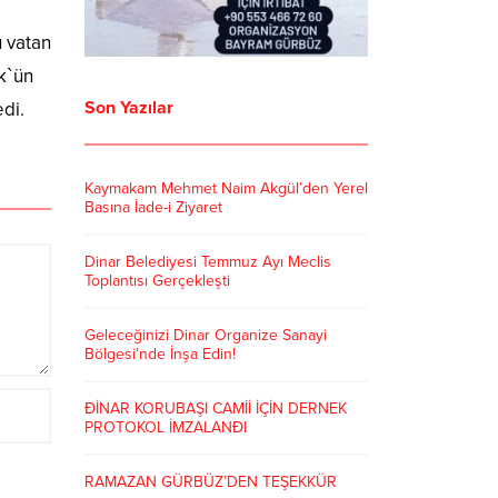
u vatan
rk`ün
Son Yazılar
di.
Kaymakam Mehmet Naim Akgül’den Yerel
Basına İade-i Ziyaret
Dinar Belediyesi Temmuz Ayı Meclis
Toplantısı Gerçekleşti
Geleceğinizi Dinar Organize Sanayi
Bölgesi’nde İnşa Edin!
ÐİNAR KORUBAŞI CAMİİ İÇİN DERNEK
PROTOKOL İMZALANÐI
RAMAZAN GÜRBÜZ’DEN TEŞEKKÜR