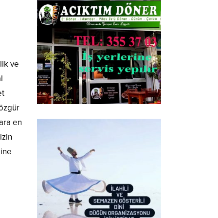
lik ve
l
et
 özgür
ara en
izin
ğine