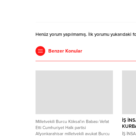
Henüz yorum yapılmamış. İlk yorumu yukarıdaki form
Benzer Konular
İŞ İN
Milletvekili Burcu Köksal’ın Babası Vefat
KURB
Etti Cumhuriyet Halk partisi
Afyonkarahisar milletvekili avukat Burcu
İŞ İNS