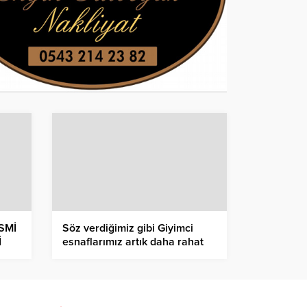
SMİ
Söz verdiğimiz gibi Giyimci
İ
esnaflarımız artık daha rahat
bir ortamda satış yapacak