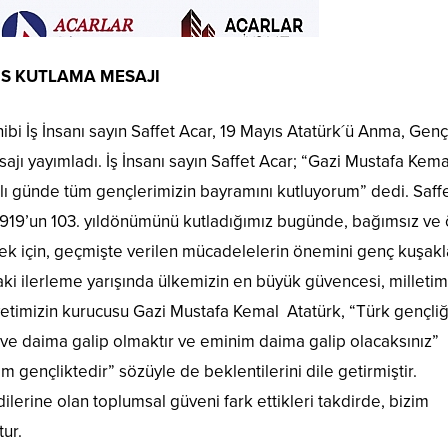
YIS KUTLAMA MESAJI
bi İş İnsanı sayın Saffet Acar, 19 Mayıs Atatürk´ü Anma, Genç
ı yayımladı. İş İnsanı sayın Saffet Acar; “Gazi Mustafa Kema
lı günde tüm gençlerimizin bayramını kutluyorum” dedi. Saff
 1919’un 103. yıldönümünü kutladığımız bugünde, bağımsız ve
ek için, geçmişte verilen mücadelelerin önemini genç kuşakl
aki ilerleme yarışında ülkemizin en büyük güvencesi, milletim
yetimizin kurucusu Gazi Mustafa Kemal Atatürk, “Türk gençli
z ve daima galip olmaktır ve eminim daima galip olacaksınız”
 gençliktedir” sözüyle de beklentilerini dile getirmiştir.
ilerine olan toplumsal güveni fark ettikleri takdirde, bizim
ur.