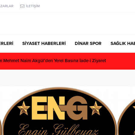
AZARLAR
İLETİŞİM
RLERİ
SİYASET HABERLERİ
DİNAR SPOR
SAĞLIK HA
Mehmet Naim Akgül’den Yerel Basına İade-i Ziyaret