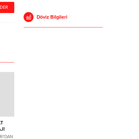
Döviz Bilgileri
AT
AJI
RI’DAN