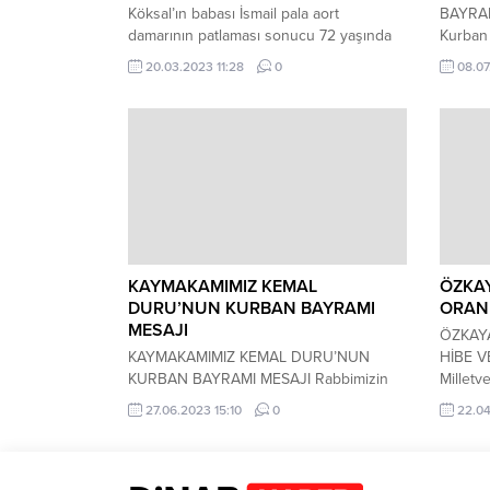
Köksal’ın babası İsmail pala aort
BAYRAMI
damarının patlaması sonucu 72 yaşında
Kurban 
hayatını kaybetti merhuma Allah’tan
yayımla
20.03.2023 11:28
0
08.07
rahmet ailesine, Milletvekili sayın Burcu
dünyamı
Köksal ve tüm sevenlerine başsağlığı
Bayramı
dileriz.
kutlama
ve dini 
görerek
yardım
duygula
KAYMAKAMIMIZ KEMAL
ÖZKAY
DURU’NUN KURBAN BAYRAMI
ORANI
MESAJI
ÖZKAYA
KAYMAKAMIMIZ KEMAL DURU’NUN
HİBE VE
KURBAN BAYRAMI MESAJI Rabbimizin
Millet
bizlere huzur ve sevinç vesilesi olarak
Başkan 
27.06.2023 15:10
0
22.04
bahşettiği eşsiz zamanlardan biri olan
Kaynakl
Kurban Bayramı’na kavuşmanın
Afyonka
bahtiyarlığını ve sevincini yaşıyoruz.
açıklam
Bayramlar, bizleri fıtratımızla buluşturarak
Çalışma