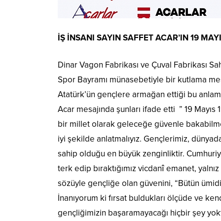
İŞ İNSANI SAYIN SAFFET ACAR’IN 19 MA
Dinar Vagon Fabrikası ve Çuval Fabrikası Sahi
Spor Bayramı münasebetiyle bir kutlama mesaj
Atatürk’ün gençlere armağan ettiği bu anlam
Acar mesajında şunları ifade etti ” 19 Mayıs
bir millet olarak geleceğe güvenle bakabilm
iyi şekilde anlatmalıyız. Gençlerimiz, dünyad
sahip olduğu en büyük zenginliktir. Cumhuri
terk edip bıraktığımız vicdanî emanet, yalnı
sözüyle gençliğe olan güvenini, “Bütün ümidim
İnanıyorum ki fırsat buldukları ölçüde ve kend
gençliğimizin başaramayacağı hiçbir şey yokt