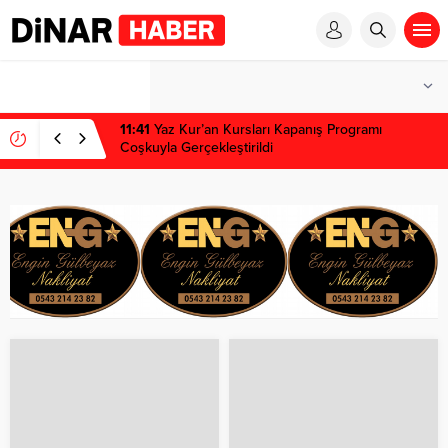
1 win kz
1 win
pinup az
mostbet
pinup
11:41
Yaz Kur’an Kursları Kapanış Programı
Coşkuyla Gerçekleştirildi