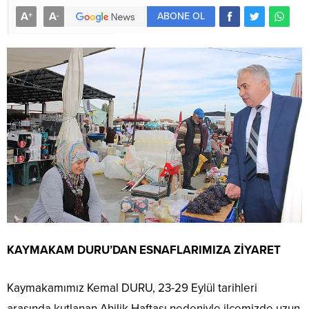
A
A
+
-
ABONE OL
KAYMAKAM DURU’DAN ESNAFLARIMIZA ZİYARET
Kaymakamımız Kemal DURU, 23-29 Eylül tarihleri
arasında kutlanan Ahilik Haftası nedeniyle ilçemizde uzun