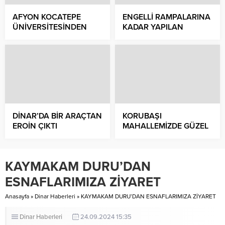
AFYON KOCATEPE
ENGELLİ RAMPALARINA
ÜNİVERSİTESİNDEN
KADAR YAPILAN
KAYMAKAM DURU’YA
DİNAR’DA ÇALIŞMALAR
ZİYARET
YENİDEN BAŞLIYOR
DİNAR’DA BİR ARAÇTAN
KORUBAŞI
EROİN ÇIKTI
MAHALLEMİZDE GÜZEL
HİZMETLERE İMZA
ATTIK
KAYMAKAM DURU’DAN
ESNAFLARIMIZA ZİYARET
Anasayfa
»
Dinar Haberleri
»
KAYMAKAM DURU’DAN ESNAFLARIMIZA ZİYARET
Dinar Haberleri
24.09.2024 15:35