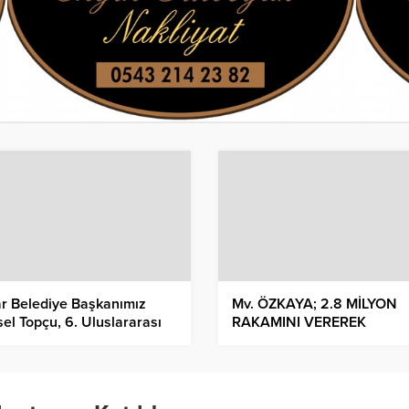
r Belediye Başkanımız
Mv. ÖZKAYA; 2.8 MİLYON
el Topçu, 6. Uluslararası
RAKAMINI VEREREK
ro Afyon Turizm ve Lezzet
DUYURDU
ivali’ne katıldı.