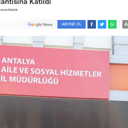
antısına Katıldı
sına Katıldı
A
ABONE OL