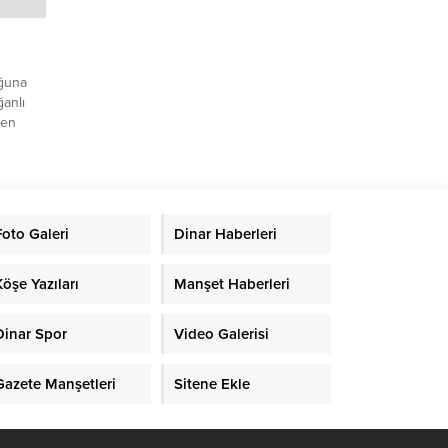
uğuna
ğanlı
ren
i tören
şamını
 için
öy
ndi.
Foto Galeri
Dinar Haberleri
ami
...
Köşe Yazıları
Manşet Haberleri
Dinar Spor
Video Galerisi
Gazete Manşetleri
Sitene Ekle