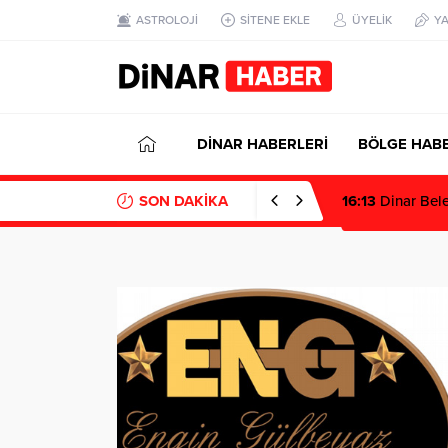
1 win kz
1 win
pinup az
mostbet
pinup
ASTROLOJİ
SİTENE EKLE
ÜYELİK
Y
DİNAR HABERLERİ
BÖLGE HABE
SON DAKİKA
16:13
Dinar Bele