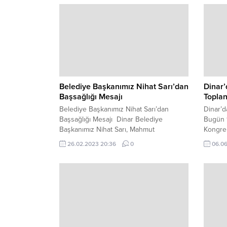
Belediye Başkanımız Nihat Sarı’dan
Dinar
Başsağlığı Mesajı
Toplan
Belediye Başkanımız Nihat Sarı’dan
Dinar’d
Başsağlığı Mesajı Dinar Belediye
Bugün 1
Başkanımız Nihat Sarı, Mahmut
Kongre
Özkaya’nın vefatı dolayısıyla bir
Toplantı
26.02.2023 20:36
0
06.06
başsağlığı mesajı yayımladı. Dinar
Faruk 
Belediye Başkanımız Nihat Sarı
Başkan
mesajında; “AK Parti İlçe Başkanımız
Başkan
İbrahim Özgül’ün dayısı ve ilçemiz
Dazkırı
esnaflarından İrfan Çalışkan’ın
Taylan,
kayınpederi Mahmut Özkaya’nın vefatını
yönetim
üzüntüyle öğrenmiş bulunmaktayım.
üyeleri
Merhuma Yüce Allah’tan rahmet ailesine
başkanl