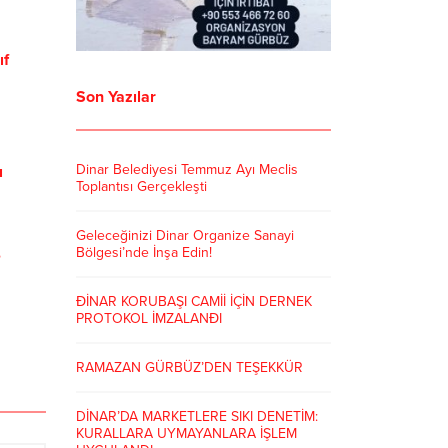
ıf
Son Yazılar
Dinar Belediyesi Temmuz Ayı Meclis
ı
Toplantısı Gerçekleşti
Geleceğinizi Dinar Organize Sanayi
Bölgesi’nde İnşa Edin!
e
ÐİNAR KORUBAŞI CAMİİ İÇİN DERNEK
PROTOKOL İMZALANÐI
RAMAZAN GÜRBÜZ’DEN TEŞEKKÜR
DİNAR’DA MARKETLERE SIKI DENETİM:
KURALLARA UYMAYANLARA İŞLEM