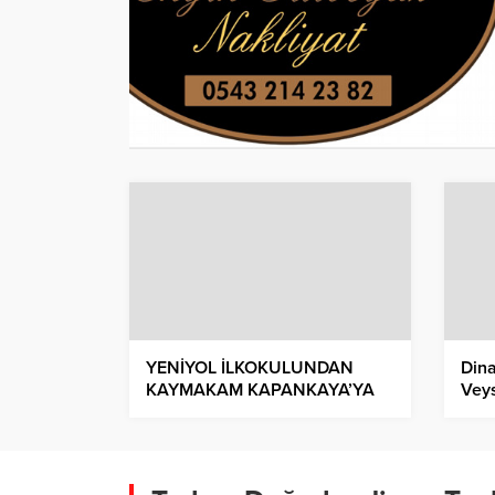
YENİYOL İLKOKULUNDAN
Dina
KAYMAKAM KAPANKAYA’YA
Veys
ZİYARET
Gast
Fest