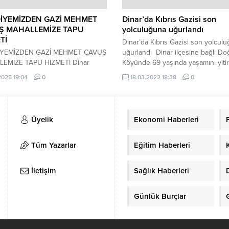
İYEMİZDEN GAZİ MEHMET
Dinar’da Kıbrıs Gazisi son
Ş MAHALLEMİZE TAPU
yolculuğuna uğurlandı
Tİ
Dinar’da Kıbrıs Gazisi son yolcul
İYEMİZDEN GAZİ MEHMET ÇAVUŞ
uğurlandı Dinar ilçesine bağlı Do
EMİZE TAPU HİZMETİ Dinar
Köyünde 69 yaşında yaşamını yiti
ye Başkanımız Veysel Topçu’nun
Kıbrıs Gazisi İbrahim Soysal, asker
.2025 19:04
0
18.03.2022 18:38
0
ları doğrultusunda, Gazi Mehmet
ile son yolculuğuna uğurlandı. Ya
ahallesi’nde İmar Kanunu’nun 18.
yitiren Kıbrıs Gazisi İbrahim Soysal
i kapsamında yürütülen
Dinar’a bağlı Doğanlı Köyün’de k
lar tamamlanarak, hisseli tarlalar
meydanında askeri tören düzenle
Üyelik
Ekonomi Haberleri
 dönüştürüldü. Bu sayede mahalle
Törene Dinar İlçe Kaymakamı Sel
rinin uzun yıllardır süregelen
Kapankaya, Dinar Belediye Başkanı
rı çözüme kavuşturuldu.
Tüm Yazarlar
Eğitim Haberleri
anan uygulamanın ardından
, düzenlenen törenle mahalle
İletişim
Sağlık Haberleri
ine teslim edildi....
Günlük Burçlar