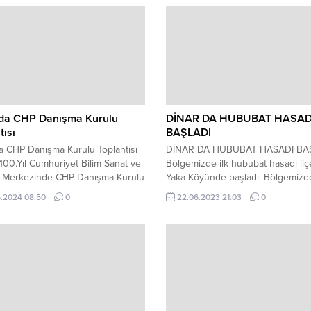
’da CHP Danışma Kurulu
DİNAR DA HUBUBAT HASAD
tısı
BAŞLADI
a CHP Danışma Kurulu Toplantısı
DİNAR DA HUBUBAT HASADI BA
00.Yıl Cumhuriyet Bilim Sanat ve
Bölgemizde ilk hububat hasadı il
 Merkezinde CHP Danışma Kurulu
Yaka Köyünde başladı. Bölgemizd
sı gerçekleştirilmiştir. İl Başkanı
yağışların bitmesi sonrasında hub
.2024 08:50
0
22.06.2023 21:03
0
Duha Erhan,Dinar Belediye
arazilerinde de olgunlaşma
ı Veysel Topçu,Başmakçı Belediye
hızlanmaktadır. İlçemizde yaklaşı
ı Selçuk Gönüllü,geçmiş dönem
bin dekar hububat arazisi bulunm
 Beleldiye Başkanı İsmail
olup hasat yapmak için nem ve ol
İlçe yönetim kurulu üyeleri,il
kontrolleri sonrası hareket edilme
 kurulu üyeleri,Belediye Meclis
tavsiye edilir. TÜM ÜRETİCİLERİM
,kadın ve gençlik kolları
BEREKETLİ BİR SEZON DİLERİZ....
arı,geçmiş dönem...