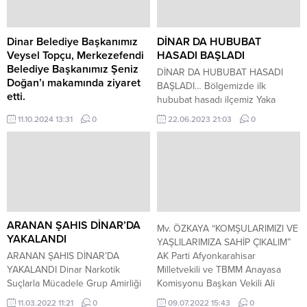
Dinar Belediye Başkanımız
DİNAR DA HUBUBAT
Veysel Topçu, Merkezefendi
HASADI BAŞLADI
Belediye Başkanımız Şeniz
DİNAR DA HUBUBAT HASADI
Doğan’ı makamında ziyaret
BAŞLADI… Bölgemizde ilk
etti.
hububat hasadı ilçemiz Yaka
Dinar Belediye Başkanımız Veysel
Köyünde başladı. Bölgemizde
11.10.2024 13:31
0
22.06.2023 21:03
0
Topçu, Merkezefendi Belediye
yağışların bitmesi sonrasında
Başkanımız Şeniz Doğan’ı
hububat arazilerinde de
makamında ziyaret etti. Ziyaret
olgunlaşma hızlanmaktadır.
sırasında, yerel yönetim
İlçemizde yaklaşık 300 bin dekar
uygulamaları ve belediyeler arası
hububat arazisi bulunmakta olup
iş birliği konularında karşılıklı
hasat yapmak için nem ve
görüş alışverişinde bulunuldu.
olgunluk kontrolleri sonrası
Görüşmede, belediyelerin hizmet
hareket edilmesi tavsiye edilir.
ARANAN ŞAHIS DİNAR’DA
Mv. ÖZKAYA “KOMŞULARIMIZI VE
kalitesini artırmak ve vatandaşlara
TÜM ÜRETİCİLERİMİZE BOL
YAKALANDI
YAŞLILARIMIZA SAHİP ÇIKALIM”
daha etkili hizmet sunabilmek
BEREKETLİ BİR SEZON DİLERİZ....
ARANAN ŞAHIS DİNAR’DA
AK Parti Afyonkarahisar
amacıyla yapılabilecek projeler
YAKALANDI Dinar Narkotik
Milletvekili ve TBMM Anayasa
üzerine konuşuldu. Belediye
Suçlarla Mücadele Grup Amirliği
Komisyonu Başkan Vekili Ali
Başkanımız Veysel Topçu,
görevlilerince 01.03.2022
Özkaya, Kurban Bayramı
11.03.2022 11:21
0
09.07.2022 15:43
0
misafirperverliği için...