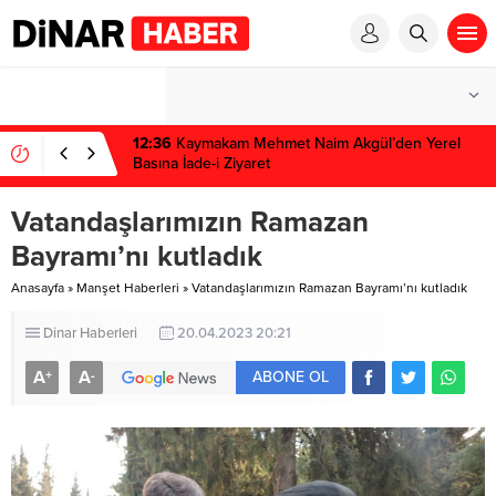
1 win kz
1 win
pinup az
mostbet
pinup
12:36
Kaymakam Mehmet Naim Akgül’den Yerel
Basına İade-i Ziyaret
Vatandaşlarımızın Ramazan
Bayramı’nı kutladık
Anasayfa
»
Manşet Haberleri
»
Vatandaşlarımızın Ramazan Bayramı’nı kutladık
Dinar Haberleri
20.04.2023 20:21
A
A
+
-
ABONE OL